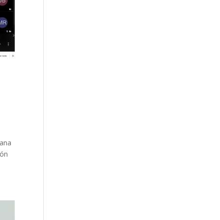
mana
ión