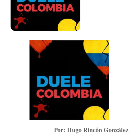
Por: Hugo Rinc
ón Gonz
ález