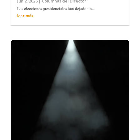
Jun 2, 2026
|
Columnas del Director
Las elecciones presidenciales han dejado un...
leer más