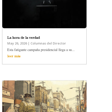
La hora de la verdad
May 26, 2026
|
Columnas del Director
Esta fatigante campaña presidencial llega a su...
leer más