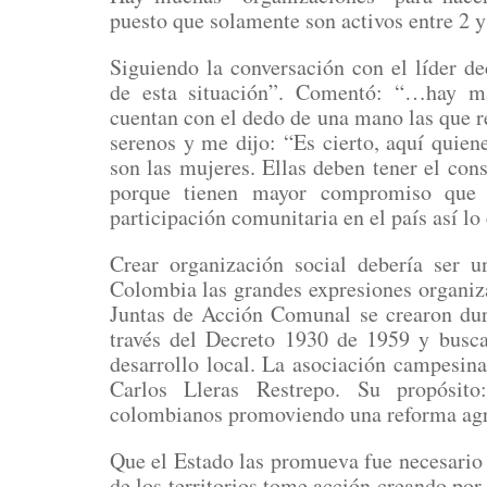
puesto que solamente son activos entre 2 y
Siguiendo la conversación con el líder d
de esta situación”. Comentó: “…hay má
cuentan con el dedo de una mano las que r
serenos y me dijo: “Es cierto, aquí quien
son las mujeres. Ellas deben tener el cons
porque tienen mayor compromiso que l
participación comunitaria en el país así lo
Crear organización social debería ser u
Colombia las grandes expresiones organiza
Juntas de Acción Comunal se crearon dur
través del Decreto 1930 de 1959 y busca
desarrollo local. La asociación campesi
Carlos Lleras Restrepo. Su propósito
colombianos promoviendo una reforma agr
Que el Estado las promueva fue necesario
de los territorios tome acción creando por 