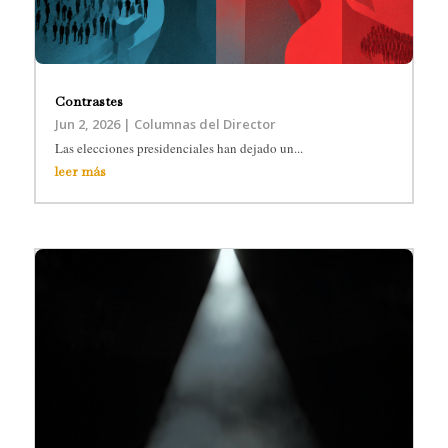
Contrastes
Jun 2, 2026
|
Columnas del Director
Las elecciones presidenciales han dejado un...
leer más